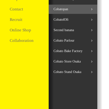
Contact
Cobatopan
Recruit
Cobato836
Online Shop
Second banana
Collaboration
Cobato Parlour
Cobato Bake Factory
Cobato Store Osaka
Cobato Stand Osaka