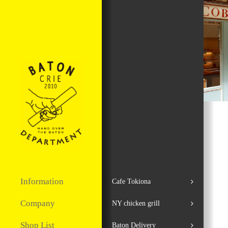
Information
Cafe Tokiona
Company
NY chicken grill
Shop List
Baton Delivery