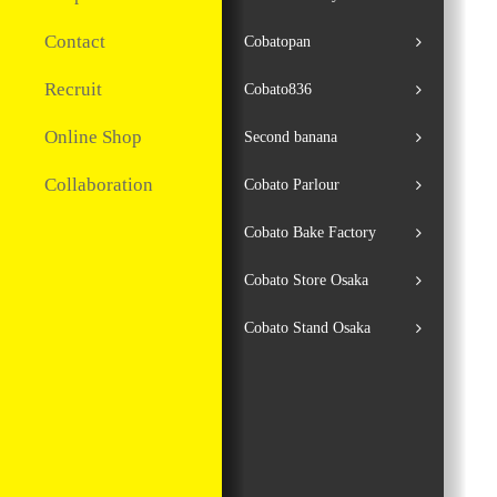
Contact
Cobatopan
Recruit
Cobato836
Online Shop
Second banana
Collaboration
Cobato Parlour
Cobato Bake Factory
Cobato Store Osaka
Cobato Stand Osaka