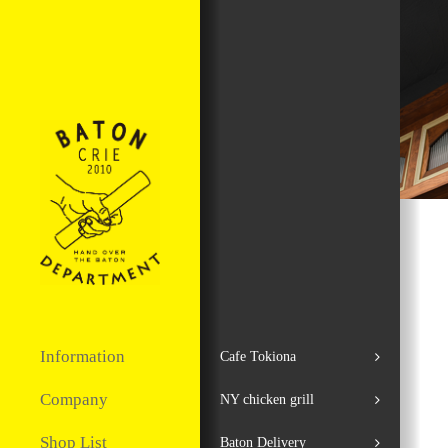
Information
Cafe Tokiona
Company
NY chicken grill
Shop List
Baton Delivery