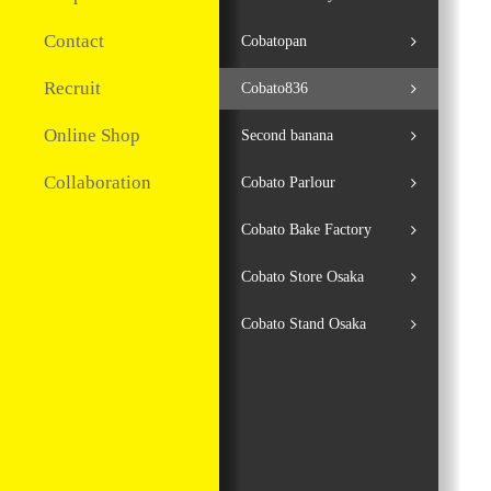
Contact
Cobatopan
Recruit
Cobato836
Online Shop
Second banana
Collaboration
Cobato Parlour
Cobato Bake Factory
Cobato Store Osaka
Cobato Stand Osaka