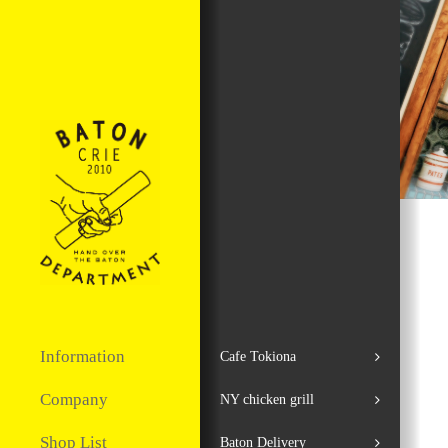
Information
Cafe Tokiona
Company
NY chicken grill
Shop List
Baton Delivery