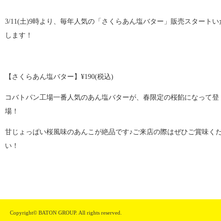
3/11(土)9時より、毎年人気の「さくらあん塩バター」販売スタートい
します！
【さくらあん塩バター】¥190(税込)
コバトパン工場一番人気のあん塩バターが、春限定の桜餡になって登
場！
甘じょっぱい桜風味のあんこが絶品です♪ご来店の際はぜひご賞味く
い！
Copyright© BATON GROUP. All rights reserved.