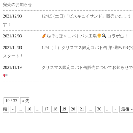
完売のお知らせ
2021/12/03
12/4.5 (土日)「ビスキュイサンド」販売いたしま
す！
2021/12/03
らぽっぽ × コバトパン工場
コラボ缶！
2021/12/03
12/4（土）クリスマス限定コバト缶 第5期WEB予
スタート！
2021/11/19
クリスマス限定コバト缶販売についてお知らせで
19 / 33
« 先
頭
«
...
10
...
17
18
19
20
21
...
30
...
»
最後 »