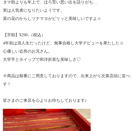
タマ助よりも年上で、ほろ苦い思い出を語りがち…
実は人気者になりたいようです。
菜の花のからしツナマヨがピリッと美味しいですよ☆
【芋助】¥290-（税込）
4年前は浪人生だったけど、無事合格し大学デビューを果たした☆
心優しい近所のお兄さん。
大学芋とホイップで和洋折衷な美味しさ♡
※商品は順番にご用意しておりますので、出来上がり次第店頭に並べ
す！
皆さまのご来店を心よりお待ちしております♪