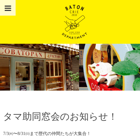
タマ助同窓会のお知らせ！
7/3㈭〜8/31㈰まで歴代の仲間たちが大集合！