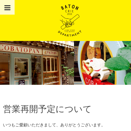
営業再開予定について
いつもご愛顧いただきまして、ありがとうございます。