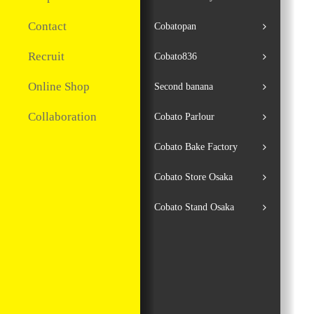
Contact
Cobatopan
Recruit
Cobato836
Online Shop
Second banana
Collaboration
Cobato Parlour
Cobato Bake Factory
Cobato Store Osaka
Cobato Stand Osaka