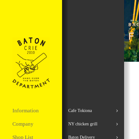
Information
Cafe Tokiona
Company
NY chicken grill
Shop List
Baton Delivery